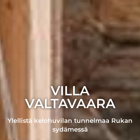
VILLA
VALTAVAARA
Ylellistä kelohuvilan tunnelmaa Rukan
sydämessä