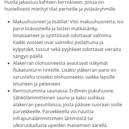
Huvila jakautuu kahteen kerrokseen, joissa on
huolellisesti mietityt tilat perheille ja ystäväryhmille.
Makuuhuoneet ja lisätilat: Viisi makuuhuonetta, iso
parvi lisävuoteilla ja lasten matkasänky,
liinavaatteet ja syöttötuoli odottavat valmiina.
Kaikki vuoteet ovat valmiiksi pedattuina ja
kylpytakit, tossut sekä pyyhkeet odottavat vieraita
sängyn päällä
Alakerran olohuoneesta avautuvat näkymät
Rukatunturin rinteille. Lisäksi yläkerran parvi on
varusteltu toiseksi olohuoneeksi, vaikka lapsille
leluineen ja peleineen
Rentoutumista saunassa: Erillinen pukuhuone.
Sähkölämmitteinen sauna ja kaksi suihkua
alakerran pesutiloissa, josta pääsee suoraan isolle
parvekkeelle. Parvekkeella voi nauttia
infrapunalämmittimien lämmöstä tai
ulkoruokailusta upeiden maisemien äärellä.