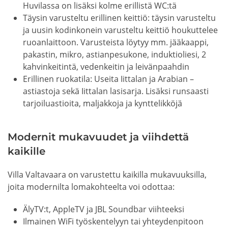
Huvilassa on lisäksi kolme erillistä WC:tä
Täysin varusteltu erillinen keittiö: täysin varusteltu
ja uusin kodinkonein varusteltu keittiö houkuttelee
ruoanlaittoon. Varusteista löytyy mm. jääkaappi,
pakastin, mikro, astianpesukone, induktioliesi, 2
kahvinkeitintä, vedenkeitin ja leivänpaahdin
Erillinen ruokatila: Useita Iittalan ja Arabian –
astiastoja sekä Iittalan lasisarja. Lisäksi runsaasti
tarjoiluastioita, maljakkoja ja kynttelikköjä
Modernit mukavuudet ja viihdettä
kaikille
Villa Valtavaara on varustettu kaikilla mukavuuksilla,
joita modernilta lomakohteelta voi odottaa:
ÄlyTV:t, AppleTV ja JBL Soundbar viihteeksi
Ilmainen WiFi työskentelyyn tai yhteydenpitoon