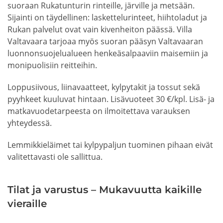
suoraan Rukatunturin rinteille, järville ja metsään.
Sijainti on täydellinen: laskettelurinteet, hiihtoladut ja
Rukan palvelut ovat vain kivenheiton päässä. Villa
Valtavaara tarjoaa myös suoran pääsyn Valtavaaran
luonnonsuojelualueen henkeäsalpaaviin maisemiin ja
monipuolisiin reitteihin.
Loppusiivous, liinavaatteet, kylpytakit ja tossut sekä
pyyhkeet kuuluvat hintaan. Lisävuoteet 30 €/kpl. Lisä- ja
matkavuodetarpeesta on ilmoitettava varauksen
yhteydessä.
Lemmikkieläimet tai kylpypaljun tuominen pihaan eivät
valitettavasti ole sallittua.
Tilat ja varustus – Mukavuutta kaikille
vieraille