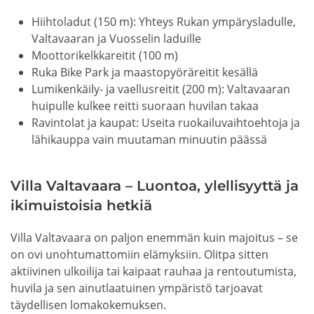
Hiihtoladut (150 m): Yhteys Rukan ympärysladulle,
Valtavaaran ja Vuosselin laduille
Moottorikelkkareitit (100 m)
Ruka Bike Park ja maastopyöräreitit kesällä
Lumikenkäily- ja vaellusreitit (200 m): Valtavaaran
huipulle kulkee reitti suoraan huvilan takaa
Ravintolat ja kaupat: Useita ruokailuvaihtoehtoja ja
lähikauppa vain muutaman minuutin päässä
Villa Valtavaara – Luontoa, ylellisyyttä ja
ikimuistoisia hetkiä
Villa Valtavaara on paljon enemmän kuin majoitus – se
on ovi unohtumattomiin elämyksiin. Olitpa sitten
aktiivinen ulkoilija tai kaipaat rauhaa ja rentoutumista,
huvila ja sen ainutlaatuinen ympäristö tarjoavat
täydellisen lomakokemuksen.