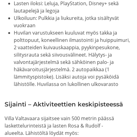
Lasten iloksi: Leluja, PlayStation, Disney+ sekä
lautapelejä ja legoja
Ulkoiluun: Pulkkia ja liukureita, jotka sisältyvät
vuokraan
Huvilan varustukseen kuuluvat myös takka ja
polttopuut, koneellinen ilmastointi ja huippuimuri,
2 vaatteiden kuivauskaappia, pyykinpesukone,
silitysrauta sekä siivousvälineet. Hälytys- ja
valvontajärjestelmä sekä sähköinen palo- ja
häkävaroitusjärjestelmä. 2 autopaikkaa (1
lämmityspistoke). Lisäksi autoja voi pysäköidä
lähistölle. Huvilassa on lukollinen ulkovarasto
Sijainti – Aktiviteettien keskipisteessä
Villa Valtavaara sijaitsee vain 500 metrin päässä
laskettelurinteistä ja lasten Rosa & Rudolf -
alueelta. Lähistöltä löydät myös: