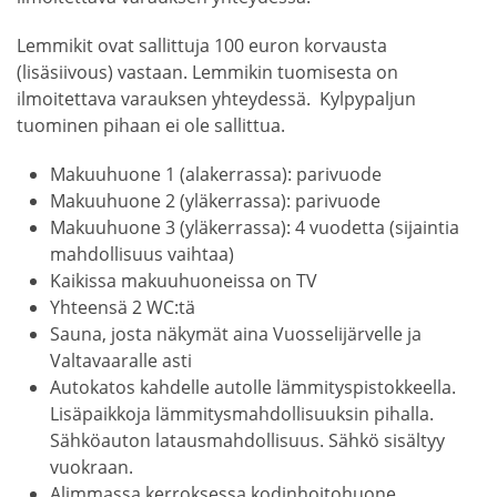
Lemmikit ovat sallittuja 100 euron korvausta
(lisäsiivous) vastaan. Lemmikin tuomisesta on
ilmoitettava varauksen yhteydessä. Kylpypaljun
tuominen pihaan ei ole sallittua.
Makuuhuone 1 (alakerrassa): parivuode
Makuuhuone 2 (yläkerrassa): parivuode
Makuuhuone 3 (yläkerrassa): 4 vuodetta (sijaintia
mahdollisuus vaihtaa)
Kaikissa makuuhuoneissa on TV
Yhteensä 2 WC:tä
Sauna, josta näkymät aina Vuosselijärvelle ja
Valtavaaralle asti
Autokatos kahdelle autolle lämmityspistokkeella.
Lisäpaikkoja lämmitysmahdollisuuksin pihalla.
Sähköauton latausmahdollisuus. Sähkö sisältyy
vuokraan.
Alimmassa kerroksessa kodinhoitohuone