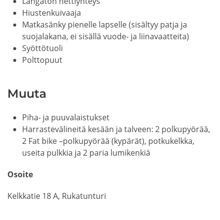
Langaton nettiyhteys
Hiustenkuivaaja
Matkasänky pienelle lapselle (sisältyy patja ja
suojalakana, ei sisällä vuode- ja liinavaatteita)
Syöttötuoli
Polttopuut
Muuta
Piha- ja puuvalaistukset
Harrastevälineitä kesään ja talveen: 2 polkupyörää,
2 Fat bike –polkupyörää (kypärät), potkukelkka,
useita pulkkia ja 2 paria lumikenkiä
Osoite
Kelkkatie 18 A, Rukatunturi