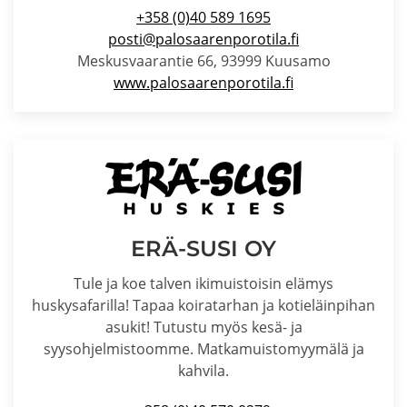
+358 (0)40 589 1695
posti@palosaarenporotila.fi
Meskusvaarantie 66, 93999 Kuusamo
www.palosaarenporotila.fi
ERÄ-SUSI OY
Tule ja koe talven ikimuistoisin elämys
huskysafarilla! Tapaa koiratarhan ja kotieläinpihan
asukit! Tutustu myös kesä- ja
syysohjelmistoomme. Matkamuistomyymälä ja
kahvila.