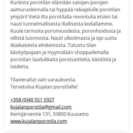
Kurkista porotilan elämään satojen porojen
aamuruokinnalla tai hyppää rekiajelulle porotilan
ympäri! Vietä ilta porotilalla revontulia etsien tai
nauti tunnelmallisesta illallisesta kodallamme.
Kuule tarinoita poronvuodesta, poronhoidosta ja
villistä luonnosta. Nauti ulkoilmasta ja opi uutta
ikiaikaisesta elinkeinosta. Tutustu tilan
käsityöpajaan ja myymälään shoppailemalla
porotilan laadukkaita porotuotteita, käsitöitä ja
taidetta.
Tilavierailut vain varauksesta.
Tervetuloa Kujalan porotilalle!
+358 (0)40 551 5927
kujalanporotila@gmail.com
Kemijärventie 131,
93800 Kuusamo
www.kujalanporotila.com