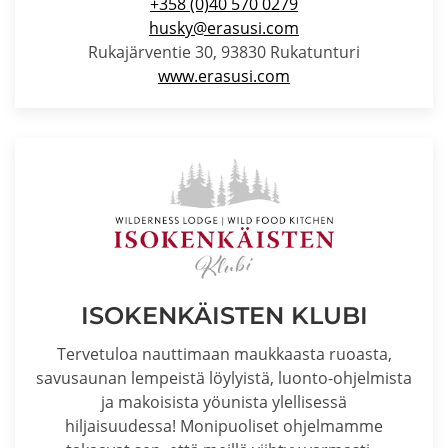
+358 (0)40 570 0279
husky@erasusi.com
Rukajärventie 30, 93830 Rukatunturi
www.erasusi.com
ISOKENKÄISTEN KLUBI
Tervetuloa nauttimaan maukkaasta ruoasta,
savusaunan lempeistä löylyistä, luonto-ohjelmista
ja makoisista yöunista ylellisessä
hiljaisuudessa! Monipuoliset ohjelmamme