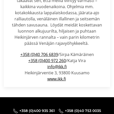
takaavat sen, että meillä viihtyy varmasti –
kaikkina vuodenaikoina. Ohjelmia mm.
kotakokkausta lappalaiskodassa, jäärata-ajo
ralliautolla, venäläinen illallinen ja seitsemän
tähden savusauna. Löydät meidät koskettavan
luonnon alkujuurilta, hiljaisen ja puhtaan
Heikinjärven rannalta – vain parin kilometrin
päässä Venäjän rajavyöhykkeeltä.
+358 (0)40 706 6839
/Sirpa Kämäräinen
+358 (0)400 972 260
/Katja Vira
info@ikk.fi
Heikinjärventie 3, 93800 Kuusamo
www.ikk.fi
+358 (0)400 935 361
+358 (0)40 753 0035